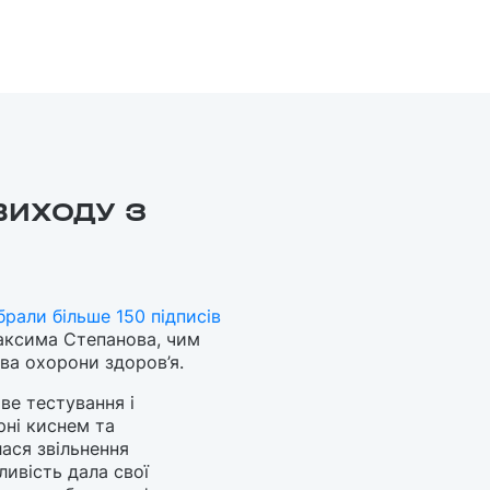
ВИХОДУ З
ібрали більше 150 підписів
Максима Степанова, чим
тва охорони здоров’я.
ве тестування і
рні киснем та
ася звільнення
ливість дала свої