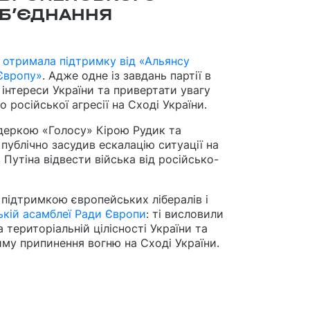
ОБ’ЄДНАННЯ
 отримала підтримку від «Альянсу
 Європу»
.
Адже одне із завдань партії в
 інтереси України та привертати увагу
 російської агресії на Сході України.
лідеркою
«Голосу» Кірою Рудик та
публічно засудив ескалацію ситуації на
 Путіна відвести війська від російсько-
підтримкою європейських лібералів і
ькій асамблеї Ради Європи
: ті
висловили
 територіальній цілісності України та
му припинення вогню на Сході України.