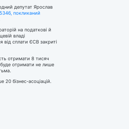
родний депутат Ярослав
5346, покликаний
.
раторій на податкові й
цевій владі
я від сплати ЄСВ закриті
ть отримати 8 тисяч
 буде отримати не лише
тьма.
е 20 бізнес-асоціацій.